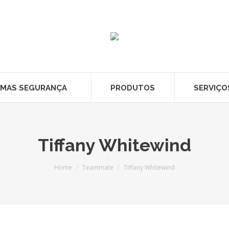
EMAS SEGURANÇA
PRODUTOS
SERVIÇO
Tiffany Whitewind
You are here:
Home
Teammate
Tiffany Whitewind