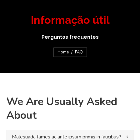
Informação útil
Perguntas frequentes
You are here:
Home
FAQ
We Are Usually Asked
About
Malesuada fames ac ante ipsum primis in faucibus?