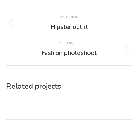
Project
ANTERIOR
navigation
Hipster outfit
Previous
project:
SEGUINTE
Fashion photoshoot
Next
project:
Related projects