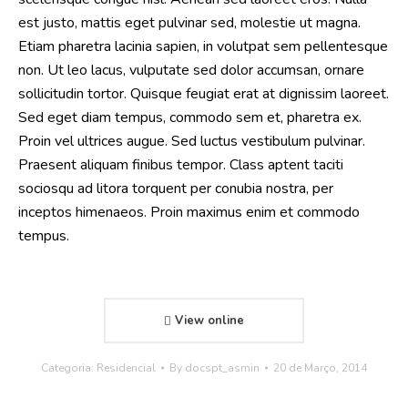
est justo, mattis eget pulvinar sed, molestie ut magna.
Etiam pharetra lacinia sapien, in volutpat sem pellentesque
non. Ut leo lacus, vulputate sed dolor accumsan, ornare
sollicitudin tortor. Quisque feugiat erat at dignissim laoreet.
Sed eget diam tempus, commodo sem et, pharetra ex.
Proin vel ultrices augue. Sed luctus vestibulum pulvinar.
Praesent aliquam finibus tempor. Class aptent taciti
sociosqu ad litora torquent per conubia nostra, per
inceptos himenaeos. Proin maximus enim et commodo
tempus.
View online
Categoria:
Residencial
By
docspt_asmin
20 de Março, 2014