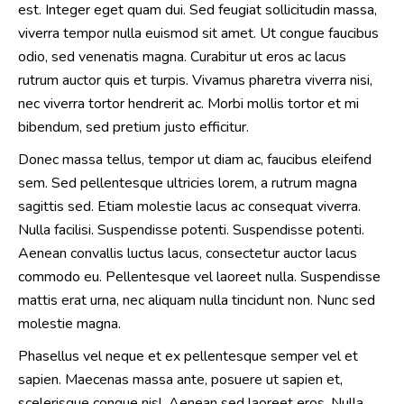
est. Integer eget quam dui. Sed feugiat sollicitudin massa,
viverra tempor nulla euismod sit amet. Ut congue faucibus
odio, sed venenatis magna. Curabitur ut eros ac lacus
rutrum auctor quis et turpis. Vivamus pharetra viverra nisi,
nec viverra tortor hendrerit ac. Morbi mollis tortor et mi
bibendum, sed pretium justo efficitur.
Donec massa tellus, tempor ut diam ac, faucibus eleifend
sem. Sed pellentesque ultricies lorem, a rutrum magna
sagittis sed. Etiam molestie lacus ac consequat viverra.
Nulla facilisi. Suspendisse potenti. Suspendisse potenti.
Aenean convallis luctus lacus, consectetur auctor lacus
commodo eu. Pellentesque vel laoreet nulla. Suspendisse
mattis erat urna, nec aliquam nulla tincidunt non. Nunc sed
molestie magna.
Phasellus vel neque et ex pellentesque semper vel et
sapien. Maecenas massa ante, posuere ut sapien et,
scelerisque congue nisl. Aenean sed laoreet eros. Nulla