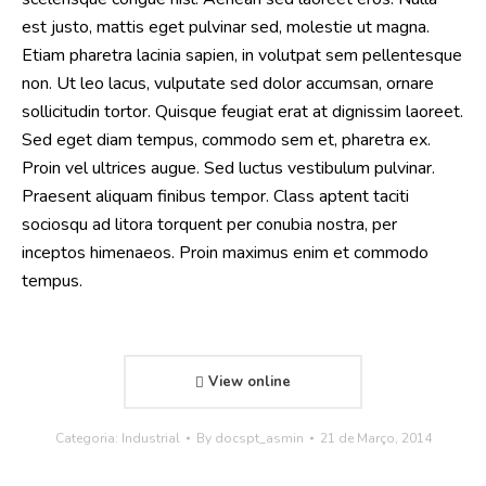
est justo, mattis eget pulvinar sed, molestie ut magna.
Etiam pharetra lacinia sapien, in volutpat sem pellentesque
non. Ut leo lacus, vulputate sed dolor accumsan, ornare
sollicitudin tortor. Quisque feugiat erat at dignissim laoreet.
Sed eget diam tempus, commodo sem et, pharetra ex.
Proin vel ultrices augue. Sed luctus vestibulum pulvinar.
Praesent aliquam finibus tempor. Class aptent taciti
sociosqu ad litora torquent per conubia nostra, per
inceptos himenaeos. Proin maximus enim et commodo
tempus.
View online
Categoria:
Industrial
By
docspt_asmin
21 de Março, 2014