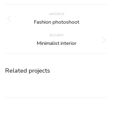
Project
ANTERIOR
navigation
Fashion photoshoot
Previous
project:
SEGUINTE
Minimalist interior
Next
project:
Related projects