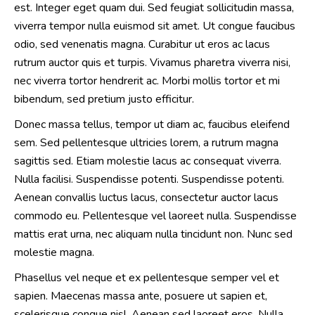
est. Integer eget quam dui. Sed feugiat sollicitudin massa,
viverra tempor nulla euismod sit amet. Ut congue faucibus
odio, sed venenatis magna. Curabitur ut eros ac lacus
rutrum auctor quis et turpis. Vivamus pharetra viverra nisi,
nec viverra tortor hendrerit ac. Morbi mollis tortor et mi
bibendum, sed pretium justo efficitur.
Donec massa tellus, tempor ut diam ac, faucibus eleifend
sem. Sed pellentesque ultricies lorem, a rutrum magna
sagittis sed. Etiam molestie lacus ac consequat viverra.
Nulla facilisi. Suspendisse potenti. Suspendisse potenti.
Aenean convallis luctus lacus, consectetur auctor lacus
commodo eu. Pellentesque vel laoreet nulla. Suspendisse
mattis erat urna, nec aliquam nulla tincidunt non. Nunc sed
molestie magna.
Phasellus vel neque et ex pellentesque semper vel et
sapien. Maecenas massa ante, posuere ut sapien et,
scelerisque congue nisl. Aenean sed laoreet eros. Nulla