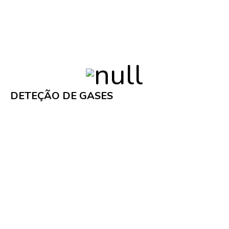
Os técnicos da DNCS são técnicos responsáveis de
acordo com a portaria 773/2009.
DETEÇÃO DE GASES
A