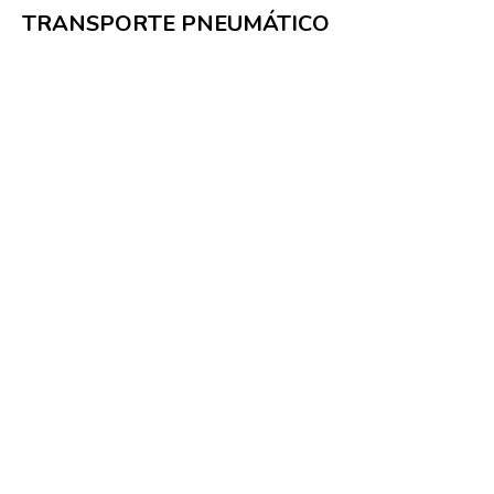
TRANSPORTE PNEUMÁTICO
Dinheiro para supermercados, bombas de gasolina e
bancos
Amostras de aço quente para a indústria
Amostras de um produto que está a ser produzido
Medicamentos, amostras de sangue, tecido e urina para
analise nos Hospitais