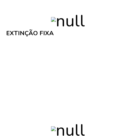
Stentofon, dando assim a conhecer a variedade de
estações e servidores de intercomunicação.
EXTINÇÃO FIXA