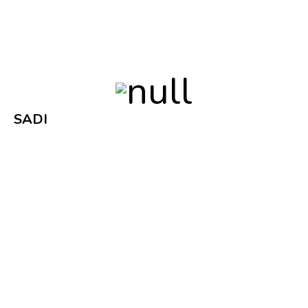
Possibilidade de integrar com outros sistemas tais
como intrusão, contagem de pessoas,
reconhecimento de matrículas, entre outros.
SADI