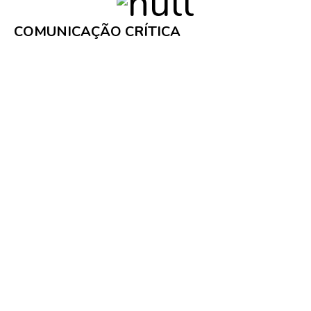
COMUNICAÇÃO CRÍTICA
Somos representantes da VINGTOR-STENTOFON
em Portugal.
COMUNICAÇÕES DE RISCO