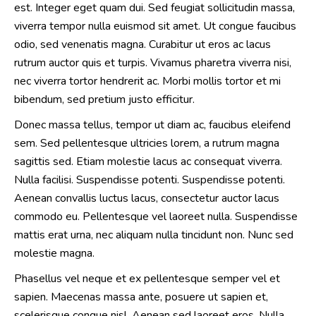
est. Integer eget quam dui. Sed feugiat sollicitudin massa,
viverra tempor nulla euismod sit amet. Ut congue faucibus
odio, sed venenatis magna. Curabitur ut eros ac lacus
rutrum auctor quis et turpis. Vivamus pharetra viverra nisi,
nec viverra tortor hendrerit ac. Morbi mollis tortor et mi
bibendum, sed pretium justo efficitur.
Donec massa tellus, tempor ut diam ac, faucibus eleifend
sem. Sed pellentesque ultricies lorem, a rutrum magna
sagittis sed. Etiam molestie lacus ac consequat viverra.
Nulla facilisi. Suspendisse potenti. Suspendisse potenti.
Aenean convallis luctus lacus, consectetur auctor lacus
commodo eu. Pellentesque vel laoreet nulla. Suspendisse
mattis erat urna, nec aliquam nulla tincidunt non. Nunc sed
molestie magna.
Phasellus vel neque et ex pellentesque semper vel et
sapien. Maecenas massa ante, posuere ut sapien et,
scelerisque congue nisl. Aenean sed laoreet eros. Nulla