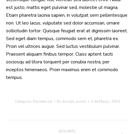
est justo, mattis eget pulvinar sed, molestie ut magna.
Etiam pharetra lacinia sapien, in volutpat sem pellentesque
non. Ut leo lacus, vulputate sed dolor accumsan, ornare
sollicitudin tortor. Quisque feugiat erat at dignissim laoreet.
Sed eget diam tempus, commodo sem et, pharetra ex.
Proin vel ultrices augue. Sed luctus vestibulum pulvinar.
Praesent aliquam finibus tempor. Class aptent taciti
sociosqu ad litora torquent per conubia nostra, per
inceptos himenaeos. Proin maximus enim et commodo
tempus.
Categoria:
Residencial
By
docspt_asmin
3 de Março, 2014
Project
SEGUINTE