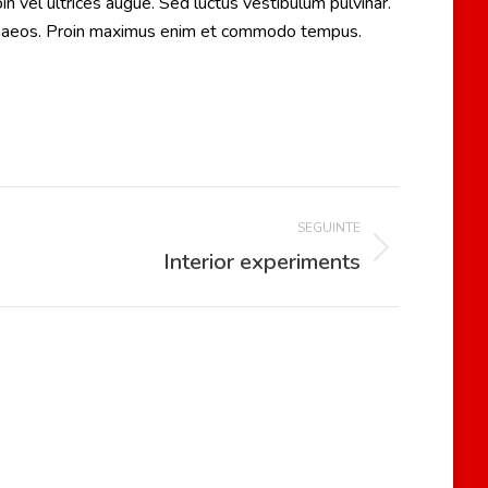
n vel ultrices augue. Sed luctus vestibulum pulvinar.
imenaeos. Proin maximus enim et commodo tempus.
SEGUINTE
Interior experiments