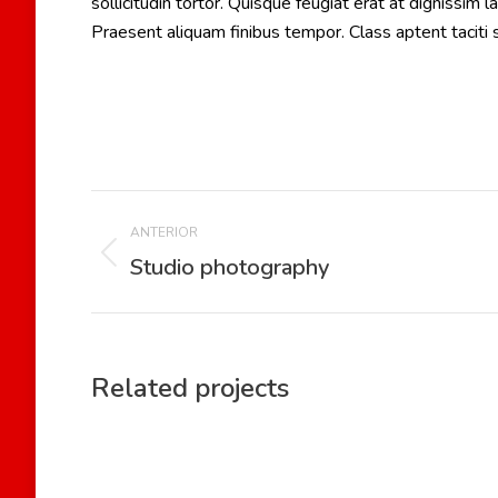
sollicitudin tortor. Quisque feugiat erat at dignissi
Praesent aliquam finibus tempor. Class aptent tacit
Project
ANTERIOR
navigation
Studio photography
Previous
project:
Related projects