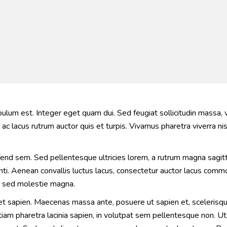
tibulum est. Integer eget quam dui. Sed feugiat sollicitudin massa
c lacus rutrum auctor quis et turpis. Vivamus pharetra viverra nisi,
fend sem. Sed pellentesque ultricies lorem, a rutrum magna sagitt
enti. Aenean convallis luctus lacus, consectetur auctor lacus com
nc sed molestie magna.
t sapien. Maecenas massa ante, posuere ut sapien et, scelerisqu
tiam pharetra lacinia sapien, in volutpat sem pellentesque non. U