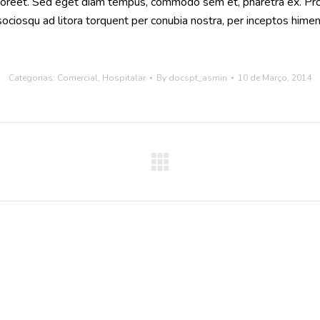
m laoreet. Sed eget diam tempus, commodo sem et, pharetra ex. Proi
i sociosqu ad litora torquent per conubia nostra, per inceptos h
Categorias:
Comercial
,
Hospitalar
By
docspt_asmin
10 de Março, 2014
Next
project: