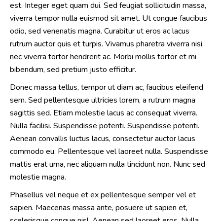
est. Integer eget quam dui. Sed feugiat sollicitudin massa,
viverra tempor nulla euismod sit amet. Ut congue faucibus
odio, sed venenatis magna. Curabitur ut eros ac lacus
rutrum auctor quis et turpis. Vivamus pharetra viverra nisi,
nec viverra tortor hendrerit ac. Morbi mollis tortor et mi
bibendum, sed pretium justo efficitur.
Donec massa tellus, tempor ut diam ac, faucibus eleifend
sem. Sed pellentesque ultricies lorem, a rutrum magna
sagittis sed. Etiam molestie lacus ac consequat viverra.
Nulla facilisi. Suspendisse potenti. Suspendisse potenti.
Aenean convallis luctus lacus, consectetur auctor lacus
commodo eu. Pellentesque vel laoreet nulla. Suspendisse
mattis erat urna, nec aliquam nulla tincidunt non. Nunc sed
molestie magna.
Phasellus vel neque et ex pellentesque semper vel et
sapien. Maecenas massa ante, posuere ut sapien et,
scelerisque congue nisl. Aenean sed laoreet eros. Nulla