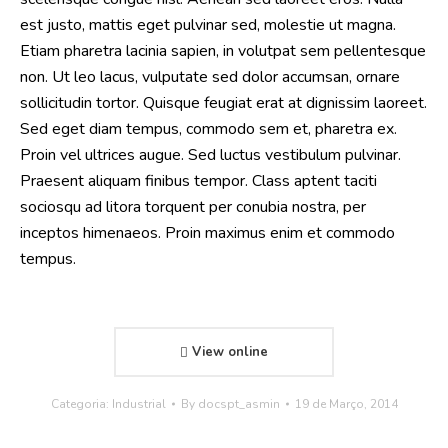
est justo, mattis eget pulvinar sed, molestie ut magna.
Etiam pharetra lacinia sapien, in volutpat sem pellentesque
non. Ut leo lacus, vulputate sed dolor accumsan, ornare
sollicitudin tortor. Quisque feugiat erat at dignissim laoreet.
Sed eget diam tempus, commodo sem et, pharetra ex.
Proin vel ultrices augue. Sed luctus vestibulum pulvinar.
Praesent aliquam finibus tempor. Class aptent taciti
sociosqu ad litora torquent per conubia nostra, per
inceptos himenaeos. Proin maximus enim et commodo
tempus.
View online
Categoria:
Industrial
By
docspt_asmin
19 de Março, 2014