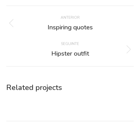
Project
ANTERIOR
navigation
Inspiring quotes
Previous
project:
SEGUINTE
Hipster outfit
Next
project:
Related projects